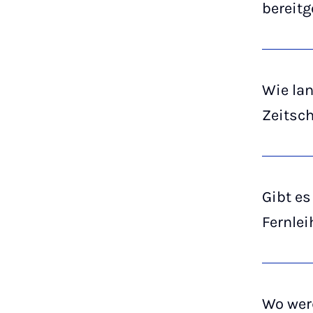
bereitg
Wie lan
Zeitsc
Gibt e
Fernle
Wo wer