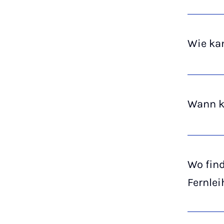
Wie kan
Wann k
Wo fin
Fernle