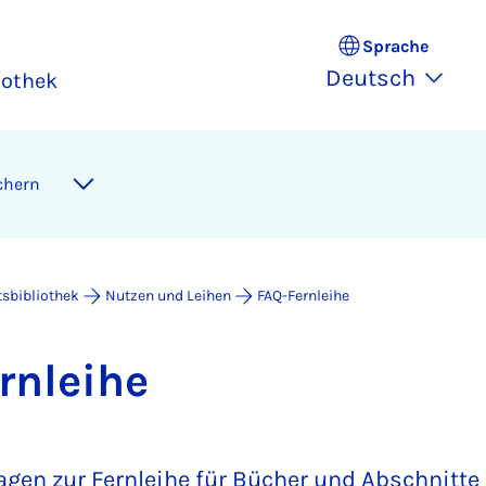
Sprache
Deutsch
iothek
chern
tsbibliothek
Nutzen und Leihen
FAQ-Fernleihe
n­lei­he
ragen zur Fernleihe für Bücher und Abschnitt