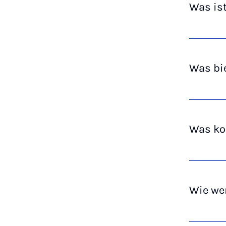
Was ist
Was bie
Was kos
Wie we