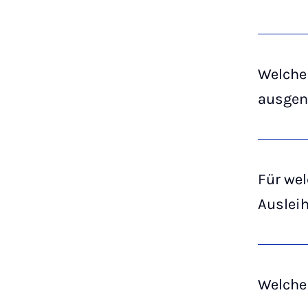
Welche 
ausge
Für we
Auslei
Welche