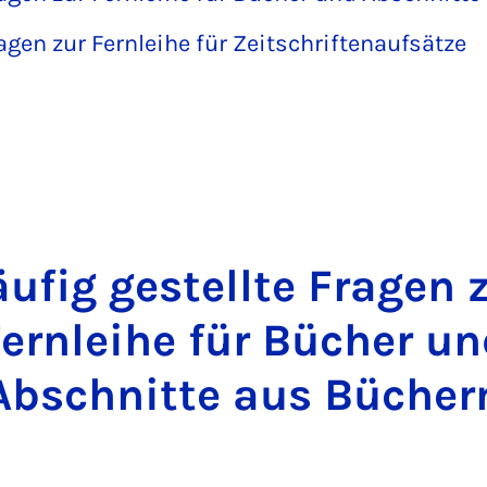
agen zur Fernleihe für Zeitschriftenaufsätze
u­fig ge­stell­te Fra­gen 
ern­lei­he für Bü­cher u
Ab­schnit­te aus Bü­cher