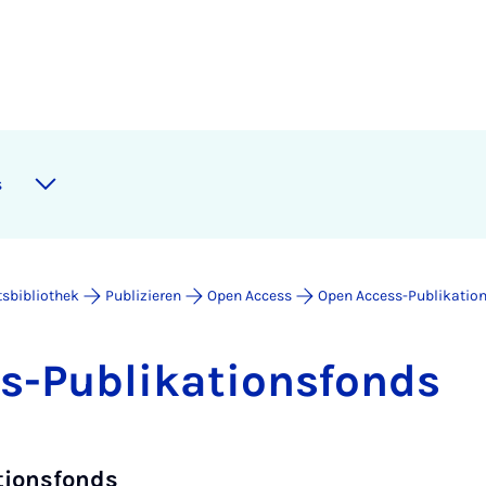
s
tsbibliothek
Publizieren
Open Access
Open Access-Publikatio
-Pu­bli­ka­ti­ons­fonds
tionsfonds