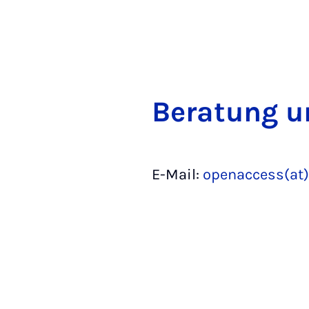
Be­ra­tung 
E-Mail:
openaccess(at)