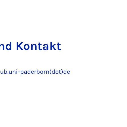
und Kon­takt
ub.uni-paderborn(dot)de