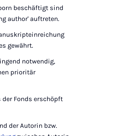
born beschäftigt sind
g author' auftreten.
 Manuskripteinreichung
es gewährt.
wingend notwendig,
en prioritär
s der Fonds erschöpft
d der Autorin bzw.