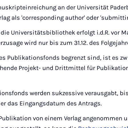
uskripteinreichung an der Universität Pader
ag als 'corresponding author' oder 'submittin
die Universitätsbibliothek erfolgt i.d.R. vor
erzusage wird nur bis zum 31.12. des Folgejahr
s Publikationsfonds begrenzt sind, ist es z
ende Projekt- und Drittmittel für Publikation
tionsfonds werden sukzessive verausgabt, bi
hier das Eingangsdatum des Antrags.
Publikation von einem Verlag angenommen un