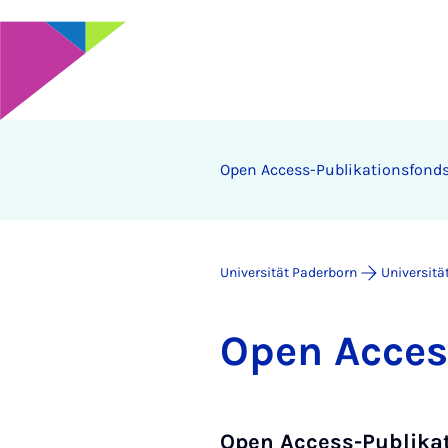
Open Ac­cess-Pu­bli­ka­ti­ons­fond
Universität Paderborn
Universitä
Open Ac­cess
Open Access-Publika