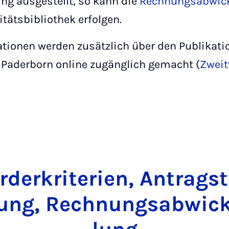
ng ausgestellt, so kann die
Rechnungsabwic
itätsbibliothek erfolgen.
ationen werden zusätzlich über den Publikati
 Paderborn online zugänglich gemacht (
Zweit
­der­kri­te­ri­en, An­trag­s
ung, Rech­nungs­ab­wic