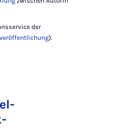
klung
zwischen Autorin
onsservice der
veröffentlichung
).
tel­
k­