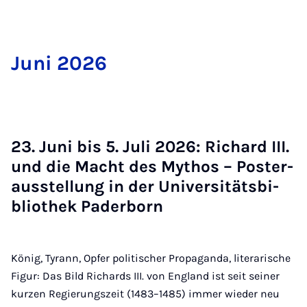
Ju­ni 2026
23. Ju­ni bis 5. Ju­li 2026: Ri­chard III.
und die Macht des My­thos – Pos­ter­
ausstel­lung in der Uni­ver­si­täts­bi­
blio­thek Pa­der­born
König, Tyrann, Opfer politischer Propaganda, literarische
Figur: Das Bild Richards III. von England ist seit seiner
kurzen Regierungszeit (1483–1485) immer wieder neu