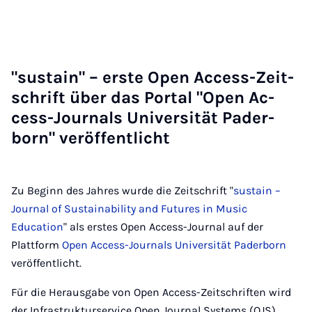
"su­stain" – ers­te Open Ac­cess-Zeit­
schrift über das Por­tal "Open Ac­
cess-Jour­nals Uni­ver­si­tät Pa­der­
born" ver­öf­fent­licht
Zu Beginn des Jahres wurde die Zeitschrift "
sustain –
Journal of Sustainability and Futures in Music
Education
" als erstes Open Access-Journal auf der
Plattform
Open Access-Journals Universität Paderborn
veröffentlicht.
Für die Herausgabe von Open Access-Zeitschriften wird
der Infrastrukturservice Open Journal Systems (OJS)