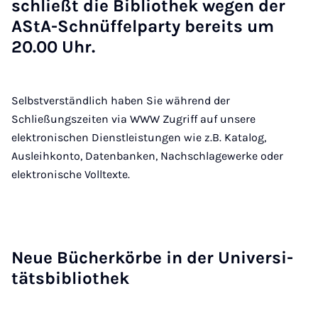
schließt die Bi­blio­thek we­gen der
AS­tA-Schnüf­fel­par­ty be­reits um
20.00 Uhr.
Selbstverständlich haben Sie während der
Schließungszeiten via WWW Zugriff auf unsere
elektronischen Dienstleistungen wie z.B. Katalog,
Ausleihkonto, Datenbanken, Nachschlagewerke oder
elektronische Volltexte.
Neue Bü­cher­kör­be in der Uni­ver­si­
täts­bi­blio­thek