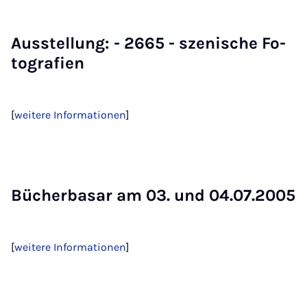
Ausstel­lung: - 2665 - sze­ni­sche Fo­
to­gra­fi­en
[
weitere Informationen
]
Bü­cher­ba­sar am 03. und 04.07.2005
[
weitere Informationen
​​​​​​​]