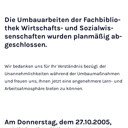
Die Um­bau­a­r­bei­ten der Fach­bi­blio­
thek Wirt­schafts- und So­zi­al­wis­
sen­schaf­ten wur­den plan­mä­ßig ab­
ge­schlos­sen.
Wir bedanken uns für Ihr Verständnis bezügl. der
Unannehmlichkeiten während der Umbaumaßnahmen
und freuen uns, Ihnen jetzt eine angenehmere Lern- und
Arbeitsatmosphäre bieten zu können.
Am Don­ners­tag, dem 27.10.2005,