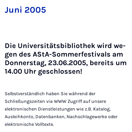
Ju­ni 2005
Die Uni­ver­si­täts­bi­blio­thek wird we­
gen des AS­tA-Som­mer­fes­ti­vals am
Don­ners­tag, 23.06.2005, be­reits um
14.00 Uhr ge­schlos­sen!
Selbstverständlich haben Sie während der
Schließungszeiten via WWW Zugriff auf unsere
elektronischen Dienstleistungen wie z.B. Katalog,
Ausleihkonto, Datenbanken, Nachschlagewerke oder
elektronische Volltexte.