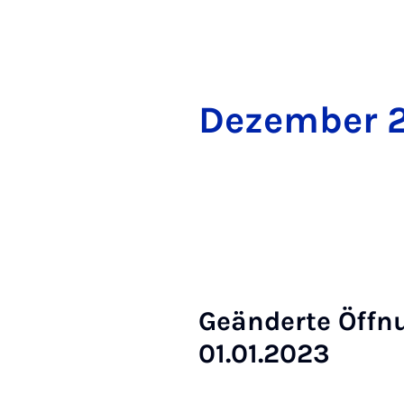
De­zem­ber
Ge­än­der­te Öff­
01.01.2023