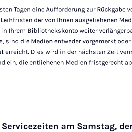
hsten Tagen eine Aufforderung zur Rückgabe v
e Leihfristen der von Ihnen ausgeliehenen Med
in Ihrem Bibliothekskonto weiter verlängerb
llte, sind die Medien entweder vorgemerkt ode
erreicht. Dies wird in der nächsten Zeit verm
d ein, die entliehenen Medien fristgerecht a
 Ser­vice­zei­ten am Sams­tag, de