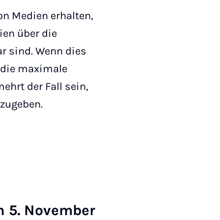
on Medien erhalten,
ien über die
ar sind. Wenn dies
r die maximale
ehrt der Fall sein,
bzugeben.
n 5. No­vem­ber