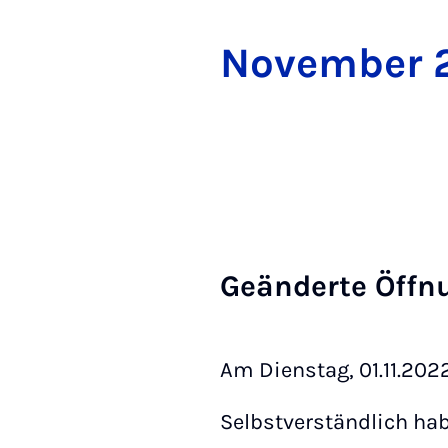
No­vem­ber
Ge­än­der­te Öff­
Am Dienstag, 01.11.2022
Selbstverständlich ha