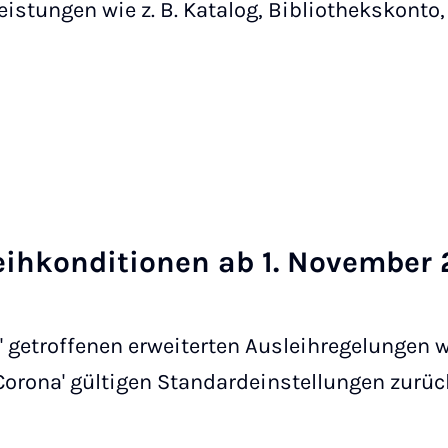
eistungen wie z. B. Katalog, Bibliothekskont
eih­kon­di­ti­o­nen ab 1. No­vem­be
' getroffenen erweiterten Ausleihregelungen 
Corona' gültigen Standardeinstellungen zurüc