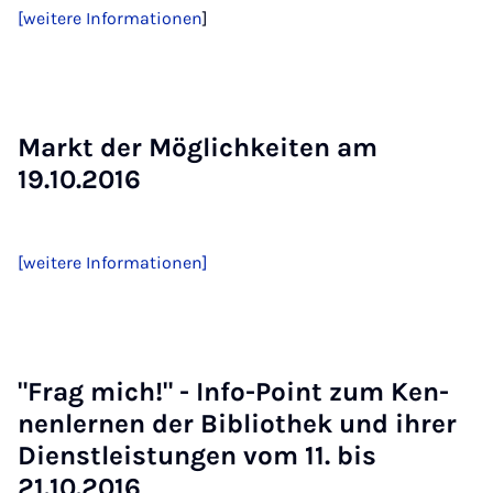
[
weitere Informationen
]
Markt der Mög­lich­kei­ten am
19.10.2016
[weitere Informationen]
"Frag mich!" - In­fo-Point zum Ken­
nen­ler­nen der Bi­blio­thek und ih­rer
Dienst­leis­tun­gen vom 11. bis
21.10.2016