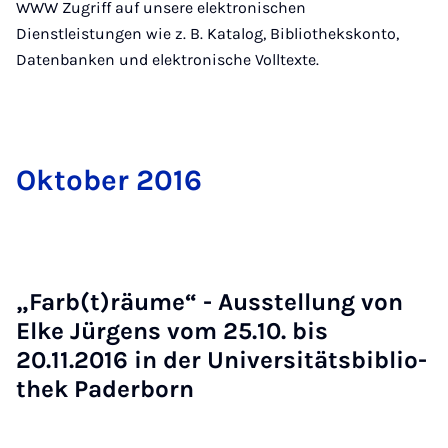
WWW Zugriff auf unsere elektronischen
Dienstleistungen wie z. B. Katalog, Bibliothekskonto,
Datenbanken und elektronische Volltexte.
Ok­to­ber 2016
„Fa­rb(t)räu­me“ - Ausstel­lung von
El­ke Jür­gens vom 25.10. bis
20.11.2016 in der Uni­ver­si­täts­bi­blio­
thek Pa­der­born