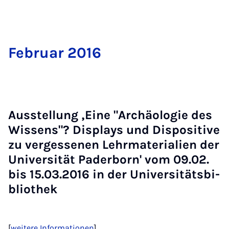
Fe­bru­ar 2016
Ausstel­lung ‚Ei­ne "Ar­chäo­lo­gie des
Wis­sens"? Dis­plays und Dis­po­si­ti­ve
zu ver­ges­se­nen Lehr­ma­te­ri­a­li­en der
Uni­ver­si­tät Pa­der­born' vom 09.02.
bis 15.03.2016 in der Uni­ver­si­täts­bi­
blio­thek
[
weitere Informationen
]