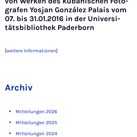
von Wer­ken des ku­ba­ni­schen Fo­to­
gra­fen Yos­jan González Pa­lais vom
07. bis 31.01.2016 in der Uni­ver­si­
täts­bi­blio­thek Pa­der­born
[
weitere Informationen
]
Ar­chiv
Mitteilungen 2026
Mitteilungen 2025
Mitteilungen 2024