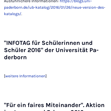
Ausführlichere Informationen:
https://blogs.uni-
paderborn.de/ub-katalog/2016/01/26/neue-version-des-
katalogs/
.
"IN­FO­TAG für Schü­le­rin­nen und
Schü­ler 2016" der Uni­ver­si­tät Pa­
der­born
[
weitere Informationen
]
"Für ein fai­res Mit­ein­an­der". Ak­ti­on