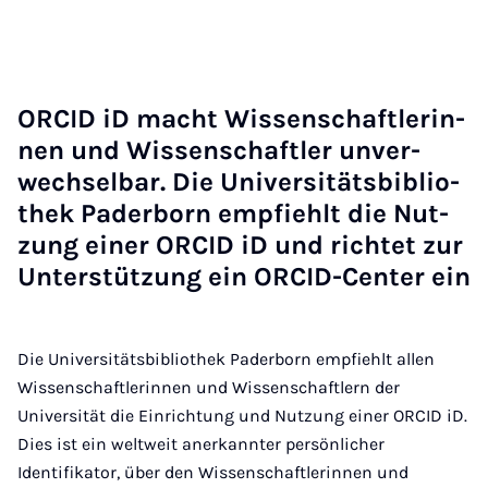
OR­CID iD macht Wis­sen­schaft­le­rin­
nen und Wis­sen­schaft­ler un­ver­
wech­sel­bar. Die Uni­ver­si­täts­bi­blio­
thek Pa­der­born emp­fiehlt die Nut­
zung ei­ner OR­CID iD und rich­tet zur
Un­ter­stüt­zung ein OR­CID-Cen­ter ein
Die Universitätsbibliothek Paderborn empfiehlt allen
Wissenschaftlerinnen und Wissenschaftlern der
Universität die Einrichtung und Nutzung einer ORCID iD.
Dies ist ein weltweit anerkannter persönlicher
Identifikator, über den Wissenschaftlerinnen und