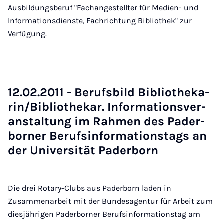
Ausbildungsberuf "Fachangestellter für Medien- und
Informationsdienste, Fachrichtung Bibliothek" zur
Verfügung.
12.02.2011 - Be­rufs­bild Bi­blio­the­ka­
rin/Bi­blio­the­kar. In­for­ma­ti­ons­ver­
an­stal­tung im Rah­men des Pa­der­
bor­ner Be­rufs­in­for­ma­ti­ons­tags an
der Uni­ver­si­tät Pa­der­born
Die drei Rotary-Clubs aus Paderborn laden in
Zusammenarbeit mit der Bundesagentur für Arbeit zum
diesjährigen Paderborner Berufsinformationstag am