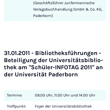
(Geschäftsführer Junfermannsche
Verlagsbuchhandlung GmbH & Co. KG,
Paderborn)
31.01.2011 - Bi­blio­theks­füh­run­gen -
Be­tei­li­gung der Uni­ver­si­täts­bi­blio­
thek am "Schü­ler-IN­FO­TAG 2011" an
der Uni­ver­si­tät Pa­der­born
Termine:
09.00 Uhr, 11.00 Uhr und 14.00 Uhr
Treffpunkt:
Foyer der Universitätsbibliothek