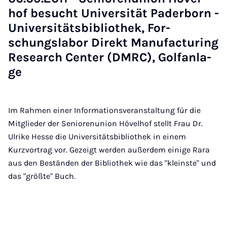
hof be­sucht Uni­ver­si­tät Pa­der­born -
Uni­ver­si­täts­bi­blio­thek, For­
schungs­la­bor Di­rekt Ma­nu­fac­tu­ring
Re­sea­rch Cen­ter (DM­RC), Golf­an­la­
ge
Im Rahmen einer Informationsveranstaltung für die
Mitglieder der Seniorenunion Hövelhof stellt Frau Dr.
Ulrike Hesse die Universitätsbibliothek in einem
Kurzvortrag vor. Gezeigt werden außerdem einige Rara
aus den Beständen der Bibliothek wie das "kleinste" und
das "größte" Buch.