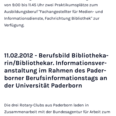
von 9.00 bis 11.45 Uhr zwei Praktikumsplätze zum
Ausbildungsberuf "Fachangestellter für Medien- und
Informationsdienste, Fachrichtung Bibliothek" zur
Verfügung.
11.02.2012 - Be­rufs­bild Bi­blio­the­ka­
rin/Bi­blio­the­kar. In­for­ma­ti­ons­ver­
an­stal­tung im Rah­men des Pa­der­
bor­ner Be­rufs­in­for­ma­ti­ons­tags an
der Uni­ver­si­tät Pa­der­born
Die drei Rotary-Clubs aus Paderborn laden in
Zusammenarbeit mit der Bundesagentur für Arbeit zum